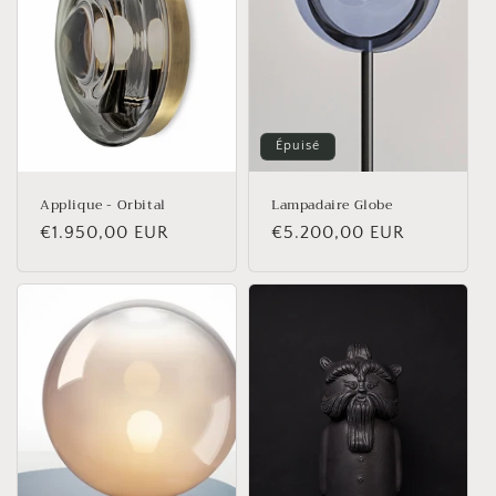
t
i
o
n
Épuisé
:
Applique - Orbital
Lampadaire Globe
Prix
€1.950,00 EUR
Prix
€5.200,00 EUR
habituel
habituel