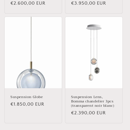
Prix
€2.600,00 EUR
Prix
€3.950,00 EUR
habituel
habituel
Suspension Globe
Suspension Lens,
Bomma chandelier 3pcs
Prix
€1.850,00 EUR
(transparent noir blanc)
habituel
Prix
€2.390,00 EUR
habituel