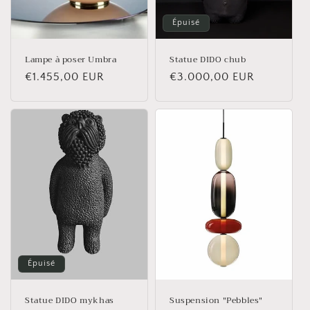
Épuisé
Lampe à poser Umbra
Statue DIDO chub
Prix
€1.455,00 EUR
Prix
€3.000,00 EUR
habituel
habituel
Épuisé
Statue DIDO mykhas
Suspension "Pebbles"