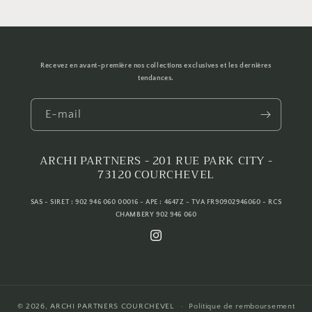
Recevez en avant-première nos collections exclusives et les dernières
tendances.
E-mail
ARCHI PARTNERS - 201 RUE PARK CITY -
73120 COURCHEVEL
SAS - SIRET : 902 946 060 00016 - APE : 4647Z - TVA FR90902946060 - RCS
CHAMBERY 902 946 060
Instagram
© 2026,
ARCHI PARTNERS COURCHEVEL
Politique de remboursement