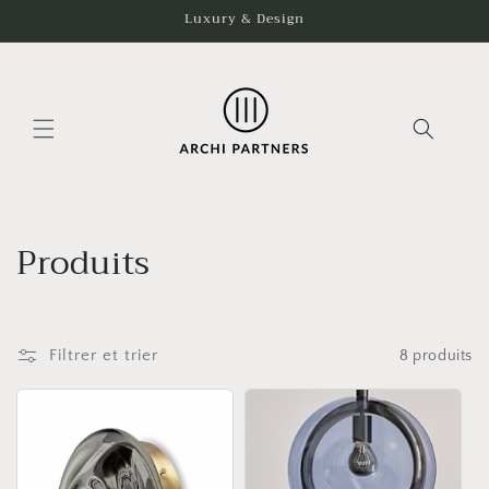
et
Luxury & Design
passer
au
contenu
C
Produits
o
l
Filtrer et trier
8 produits
l
e
c